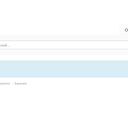
О
напитки
/
Бакалея