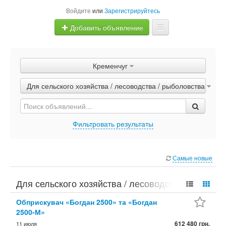
Войдите
или
Зарегистрируйтесь
Добавить объявление
Главная
Кременчуг
Объявления
Для сельского хозяйства / лесоводства / рыболовства
Быстрая продажа
Фильтровать результаты
Самые новые
Для сельского хозяйства / лесоводства /
рыболовства Кременчуг
Обприскувач «Богдан 2500» та «Богдан
2500-М»
612 480 грн.
11 июля