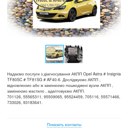
Надаємо послуги з діагносування АКПП Opel Astra # Insignia
TF80SC # TF81SG # AF40-6. Досліджуємо АКПП ,
відновлюємо або ж замінюємо пошкоджені вузли АКПП ,
замінюємо мастило , адаптовуємо АКПП.
701126, 55565311, 95509065, 95524459, 705116, 55571466,
733026, 93183641.
Показать контакты