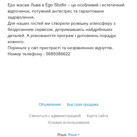
Еро масаж Львів в Ego Studio – це особливий і естетичний
відпочинок, потужний антистрес та гарантоване
задоволення.
Для наших гостей ми створили розкішну атмосферу з
бездоганним сервісом, дотримавшись найдрібніших
деталей. А різноманіття програм і доповнень порадує
кожного.
Пориньте у світ пристрасті та незрівнянних відчуттів..
Номер телефону : 0685086622
Объявления
Быстрая продажа
Связаться с администрацией
Карта сайта
Условия использования
Язык:
Язык