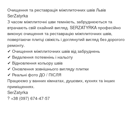
Очищення та реставрація міжплиточних швів Львів
SerZatyrka
З часом міжплиточні шви темніють, забруднюються та
втрачають свій охайний вигляд. SERZATYRKA професійно
виконує очищення та реставрацію міжплиточних швів,
повертаючи плитці свіжість і доглянутий вигляд без дорогого
ремонту.
✔ Очищення міжплиточних швів від забруднень
✔ Видалення потемнінь і нальоту
✔ Відновлення кольору швів
✔ Оновлення зовнішнього вигляду плитки
✔ Реальні фото ДО / ПІСЛЯ
Працюємо у ванних кімнатах, душових, кухнях та інших
приміщеннях.
SerZatyrka
? +38 (097) 674-47-57