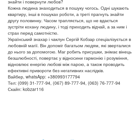
знайти і повернути любов?
Кожна людина знаходиться в пошуку чогось. Одні шукають
квартиру, інші в пошуках роботи, а треті прагнуть знайти
другу половинку. Часом трапляється, що не вдається
зустріти кохану людину, і тоді приходить відчай, а за ним і
страх перед самотністю.
Український знахар і чаклун Сергій Кобзар спеціалізується в
любовній магії. Він допоміг багатьом людям, які зверталися
до нього за допомогою. Маг робить присушки, знімає вінець
безшлюбності, повертає у відносини гармонію і розуміння,
відновлює енергію любові між парою, а також проводить
ефективні привороти без негативних наслідків.
Вайбер, whatsApp: +380993177794
Тел: (099) 31-777-94, (067) 89-777-94, (063) 76-777-94
Скайп: kobzar116