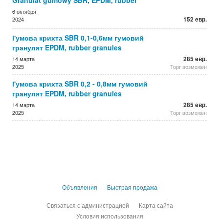
Granulat gumowy SBR, EPDM, rubber
6 октября
152 евр.
2024
Гумова крихта SBR 0,1-0,6мм гумовий
гранулят EPDM, rubber granules
285 евр.
14 марта
2025
Торг возможен
Гумова крихта SBR 0,2 - 0,8мм гумовий
гранулят EPDM, rubber granules
285 евр.
14 марта
2025
Торг возможен
Объявления
Быстрая продажа
Связаться с администрацией
Карта сайта
Условия использования