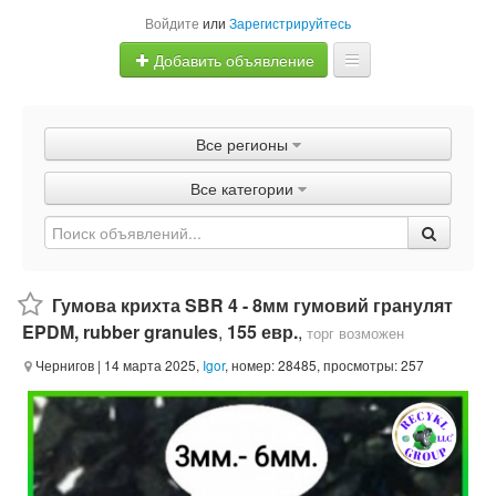
Войдите
или
Зарегистрируйтесь
Добавить объявление
Главная
Все регионы
Объявления
Все категории
Быстрая продажа
Гумова крихта SBR 4 - 8мм гумовий гранулят
EPDM, rubber granules
,
155 евр.
,
торг возможен
Чернигов
| 14 марта 2025,
Igor
, номер: 28485, просмотры: 257