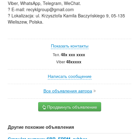
Viber, WhatsApp, Telegram, WeChat.
? E-mail: recyklgroup@gmail.com
?️ Lokalizacja: ul. Krzysztofa Kamila Baczyńskiego 9, 05-135
Wieliszew, Polska.
Показать контакты
48x xxx xxxx
Тел.
48xxxxx
Viber
Написать сообщение
Все объявления автора
Продвинуть объявление
Другие похожие объявления