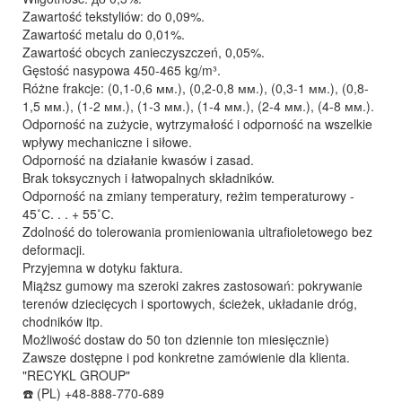
Zawartość tekstyliów: do 0,09%.
Zawartość metalu do 0,01%.
Zawartość obcych zanieczyszczeń, 0,05%.
Gęstość nasypowa 450-465 kg/m³.
Różne frakcje: (0,1-0,6 мм.), (0,2-0,8 мм.), (0,3-1 мм.), (0,8-
1,5 мм.), (1-2 мм.), (1-3 мм.), (1-4 мм.), (2-4 мм.), (4-8 мм.).
Odporność na zużycie, wytrzymałość i odporność na wszelkie
wpływy mechaniczne i siłowe.
Odporność na działanie kwasów i zasad.
Brak toksycznych i łatwopalnych składników.
Odporność na zmiany temperatury, reżim temperaturowy -
45˚С. . . + 55˚С.
Zdolność do tolerowania promieniowania ultrafioletowego bez
deformacji.
Przyjemna w dotyku faktura.
Miąższ gumowy ma szeroki zakres zastosowań: pokrywanie
terenów dziecięcych i sportowych, ścieżek, układanie dróg,
chodników itp.
Możliwość dostaw do 50 ton dziennie ton miesięcznie)
Zawsze dostępne i pod konkretne zamówienie dla klienta.
"RECYKL GROUP"
☎️ (PL) +48-888-770-689