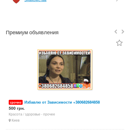
Премиум объявления
Избавлю от Зависимости +380682684858
срочно
500 грн.
5
Красота / здоровье - прочее
П
Киев