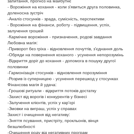
запитання, прогноз на майбутнє
- Ворожіння на кохання - коли з'явиться друга половинка,
доленосна зустріч
-Аналіз стосунків - зрада, сумісність, перспективи
- Ворожіння на фінанси, роботу - підвищення, успіх,
залучення грошей
-Кармічне ворожіння - призначення, родові завдання
Любовна магія:
-Приворот без гріха - відновлення почуттів, з'єднання доль
-Обряди на повернення коханого - усунення непорозумінь
-Відкриття доріг до кохання - допомога в пошуку другої
половинки
-Гармонізація стосунків - відновлення порозуміння
-Розрив із суперницею - усунення перешкод у стосунках
Фінансова магія й удача:
-Грошові ритуали - відкриття потоків достатку
-Захист від ворогів і конкурентів у бізнесі
-Залучення клієнтів, успіх у кар'єрі
-Змовки на виграш, успіх у справах
Захист і очищення від негативу:
-Зняття псування, пристріту, прокльонів, вінця
безшлюбності
-Очищення роду від негативних програм