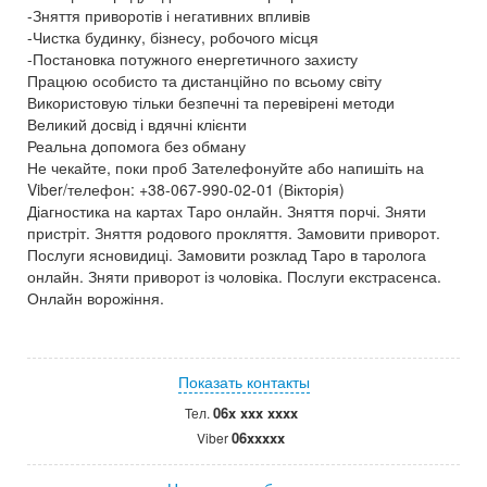
-Зняття приворотів і негативних впливів
-Чистка будинку, бізнесу, робочого місця
-Постановка потужного енергетичного захисту
Працюю особисто та дистанційно по всьому світу
Використовую тільки безпечні та перевірені методи
Великий досвід і вдячні клієнти
Реальна допомога без обману
Не чекайте, поки проб Зателефонуйте або напишіть на
Viber/телефон: +38-067-990-02-01 (Вікторія)
Діагностика на картах Таро онлайн. Зняття порчі. Зняти
пристріт. Зняття родового прокляття. Замовити приворот.
Послуги ясновидиці. Замовити розклад Таро в таролога
онлайн. Зняти приворот із чоловіка. Послуги екстрасенса.
Онлайн ворожіння.
Показать контакты
06x xxx xxxx
Тел.
06xxxxx
Viber