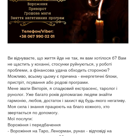
Ви відчуваєте, що життя йде не так, як вам хотілося б? Вам
не щастить у коханні, стосунки руйнуються, у роботі
проблеми, а фінансова удача обходить стороною?
Можливо, всьому цьому є причина - енергетичні блоки,
пристріт, псування або родові програми.
Мене звати Вікторія, я спадковий екстрасенс, таролог і
рунолог. Уже багато років допомагаю людям знайти
гармонію, любов, достаток і захист від будь-якого негативу.
Моя сила і знання працюють на благо кожного, хто
звертається по допомогу.
Мої послуги:
Ворожіння і передбачення
- Ворожіння на Таро, Ленорман, рунах - відповіді на