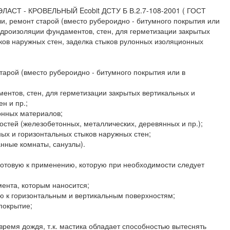
ТЭЛАСТ - КРОВЕЛЬНЫЙ Ecobit ДСТУ Б В.2.7-108-2001 ( ГОСТ
ли, ремонт старой (вместо рубероидно - битумного покрытия или
идроизоляции фундаментов, стен, для герметизации закрытых
ков наружных стен, заделка стыков рулонных изоляционных
старой (вместо рубероидно - битумного покрытия или в
ентов, стен, для герметизации закрытых вертикальных и
н и пр.;
онных материалов;
остей (железобетонных, металлических, деревянных и пр.);
ных и горизонтальных стыков наружных стен;
анные комнаты, санузлы).
 готовую к применению, которую при необходимости следует
мента, которым наносится;
ю к горизонтальным и вертикальным поверхностям;
покрытие;
 время дождя, т.к. мастика обладает способностью вытеснять