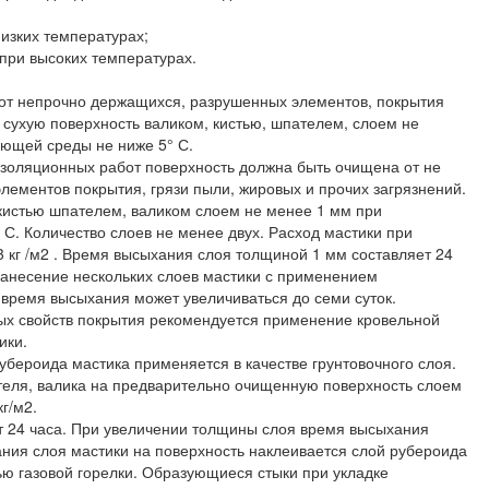
низких температурах;
 при высоких температурах.
от непрочно держащихся, разрушенных элементов, покрытия
а сухую поверхность валиком, кистью, шпателем, слоем не
ющей среды не ниже 5° С.
золяционных работ поверхность должна быть очищена от не
ементов покрытия, грязи пыли, жировых и прочих загрязнений.
кистью шпателем, валиком слоем не менее 1 мм при
 С. Количество слоев не менее двух. Расход мастики при
3 кг /м2 . Время высыхания слоя толщиной 1 мм составляет 24
нанесение нескольких слоев мастики с применением
время высыхания может увеличиваться до семи суток.
ых свойств покрытия рекомендуется применение кровельной
ики.
убероида мастика применяется в качестве грунтовочного слоя.
еля, валика на предварительно очищенную поверхность слоем
г/м2.
т 24 часа. При увеличении толщины слоя время высыхания
ния слоя мастики на поверхность наклеивается слой рубероида
ю газовой горелки. Образующиеся стыки при укладке