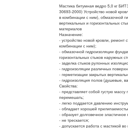
Мастика битумная ведро 5,0 кг БИ
30693-2000) Устройство новой кров
в комбинации с ним), обмазочной г
вертикальных и горизонтальных сты
материалов
Назначение:
- устройство новой кровли, ремонт 
комбинации с ним);
- обмазочной гидроизоляции фундам
горизонтальных стыков наружных сте
- заделка стыков рулонных изоляци
- гидроизоляции различных поверхн
- герметизации закрытых вертикаль
- гидроизоляция полов (душевые, в
Свойства:
- представляет собой густую массу
перемешать;
- легко поддается давлению инстру
- обладает хорошей прилипаемость
- образует долговечное эластичное 
- не трескается;
- допускается работа с мастикой во