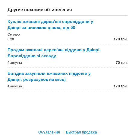
Другие похожие объявления
Куплю вживані дерев'яні європіддони у
Дніпрі за високою ціною, від 50
Сегодня
170 грн.
8:28
Продам вживані дерев'яні піддони у Дніпрі.
Європіддони зі складу
70 грн.
5 августа
Вигідна закупівля вживаних піддонів у
Дніпрі: розрахунок на місці
170 грн.
4 августа
Объявления
Быстрая продажа