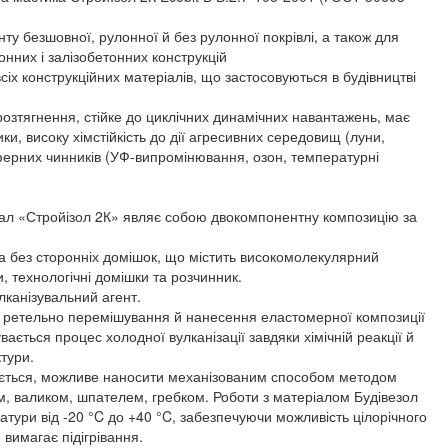
у безшовної, рулонної й без рулонної покрівлі, а також для
тонних і залізобетонних конструкцій
всіх конструкційних матеріалів, що застосовуються в будівництві
розтягнення, стійке до циклічних динамічних навантажень, має
ки, високу хімстійкість до дії агресивних середовищ (луни,
осферних чинників (УФ-випромінювання, озон, температурні
ал «Стройізол 2К» являє собою двокомпонентну композицію за
а без сторонніх домішок, що містить високомолекулярний
, технологічні домішки та розчинник.
канізувальний агент.
 2, ретельно перемішування й нанесення еластомерної композиції
ається процес холодної вулканізації завдяки хімічній реакції й
тури.
ається, можливе наносити механізованим способом методом
м, валиком, шпателем, гребком. Роботи з матеріалом Будівезол
атури від -20 °C до +40 °C, забезпечуючи можливість цілорічного
вимагає підігрівання.