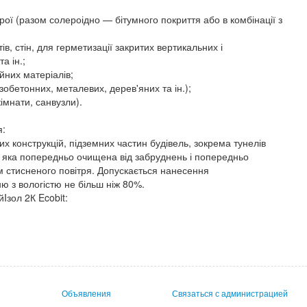
арої (разом солероідно — бітумного покриття або в комбінації з
ів, стін, для герметизації закритих вертикальних і
а ін.;
йних матеріалів;
ізобетонних, металевих, дерев'яних та ін.);
кімнати, санвузли).
я:
х конструкцій, підземних частин будівель, зокрема тунелів
, яка попередньо очищена від забруднень і попередньо
м стисненого повітря. Допускається нанесення
ю з вологістю не більш ніж 80%.
Iзол 2К Ecobit:
Объявления
Связаться с администрацией