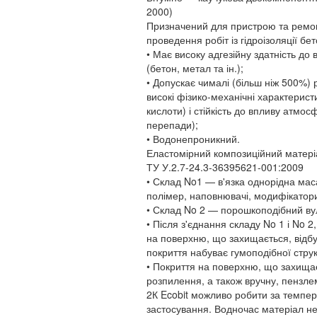
2000)
Призначений для пристрою та ремонт
проведення робіт із гідроізоляції бе
• Має високу адгезійну здатність до 
(бетон, метал та ін.);
• Допускає чималі (більш ніж 500%) 
високі фізико-механічні характеристи
кислоти) і стійкість до впливу атм
перепади);
• Водонепроникний.
Еластомірний композиційний матері
ТУ У.2.7-24.3-36395621-001:2009
• Склад No1 — в'язка однорідна мас
полімер, наповнювачі, модифікатори
• Склад No 2 — порошкоподібний вул
• Після з'єднання складу No 1 і No
на поверхню, що захищається, відбув
покриття набуває гумоподібної струк
• Покриття на поверхню, що захищ
розпилення, а також вручну, пензле
2К Ecobit можливо робити за темпер
застосування. Водночас матеріал не 