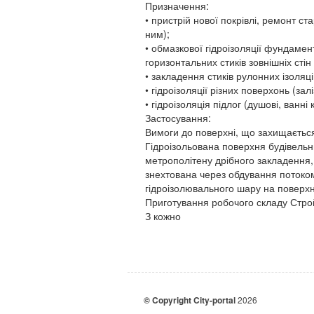
Призначення:
• пристрій нової покрівлі, ремонт ст
ним);
• обмазкової гідроізоляції фундамент
горизонтальних стиків зовнішніх стін т
• закладення стиків рулонних ізоляці
• гідроізоляції різних поверхонь (зал
• гідроізоляція підлог (душові, ванні 
Застосування:
Вимоги до поверхні, що захищаєтьс
Гідроізольована поверхня будівельни
метрополітену дрібного закладення
знехтована через обдування потоко
гідроізолювального шару на поверхн
Приготування робочого складу Строй
З кожно
© Copyright City-portal
2026