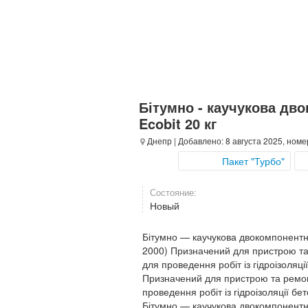
Бітумно - каучукова дв
Ecobit 20 кг
Днепр
| Добавлено: 8 августа 2025, номе
Пакет "Турбо"
Состояние:
Новый
Бітумно — каучукова двокомпонентна
2000) Призначений для пристрою та 
для проведення робіт із гідроізоляці
Призначений для пристрою та ремонт
проведення робіт із гідроізоляції бе
Бітумно — каучукова двокомпонентна