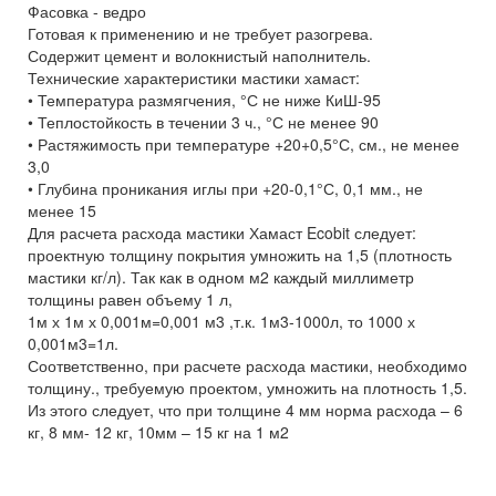
Фасовка - ведро
Готовая к применению и не требует разогрева.
Содержит цемент и волокнистый наполнитель.
Технические характеристики мастики хамаст:
• Температура размягчения, °С не ниже КиШ-95
• Теплостойкость в течении 3 ч., °С не менее 90
• Растяжимость при температуре +20+0,5°С, см., не менее
3,0
• Глубина проникания иглы при +20-0,1°С, 0,1 мм., не
менее 15
Для расчета расхода мастики Хамаст Ecobit следует:
проектную толщину покрытия умножить на 1,5 (плотность
мастики кг/л). Так как в одном м2 каждый миллиметр
толщины равен объему 1 л,
1м х 1м х 0,001м=0,001 м3 ,т.к. 1м3-1000л, то 1000 х
0,001м3=1л.
Соответственно, при расчете расхода мастики, необходимо
толщину., требуемую проектом, умножить на плотность 1,5.
Из этого следует, что при толщине 4 мм норма расхода – 6
кг, 8 мм- 12 кг, 10мм – 15 кг на 1 м2