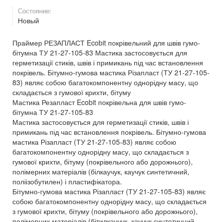
Состояние:
Новый
Праймер РЕЗАПЛАСТ Ecobit покрівельний для швів гумо-
бітумна ТУ 21-27-105-83 Мастика застосовується для
герметизації стиків, швів і примикань під час встановлення
покрівель. Бітумно-гумова мастика Різапласт (ТУ 21-27-105-
83) являє собою багатокомпонентну однорідну масу, що
складається з гумової крихти, бітуму
Мастика Резапласт Ecobit покрівельна для швів гумо-
бітумна ТУ 21-27-105-83
Мастика застосовується для герметизації стиків, швів і
примикань під час встановлення покрівель. Бітумно-гумова
мастика Різапласт (ТУ 21-27-105-83) являє собою
багатокомпонентну однорідну масу, що складається з
гумової крихти, бітуму (покрівельного або дорожнього),
полімерних матеріалів (білкаучук, каучук синтетичний,
поліізобутилен) і пластифікатора.
Бітумно-гумова мастика Різапласт (ТУ 21-27-105-83) являє
собою багатокомпонентну однорідну масу, що складається
з гумової крихти, бітуму (покрівельного або дорожнього),
полімерних матеріалів (бітилкаучук, каучук синтетичний,