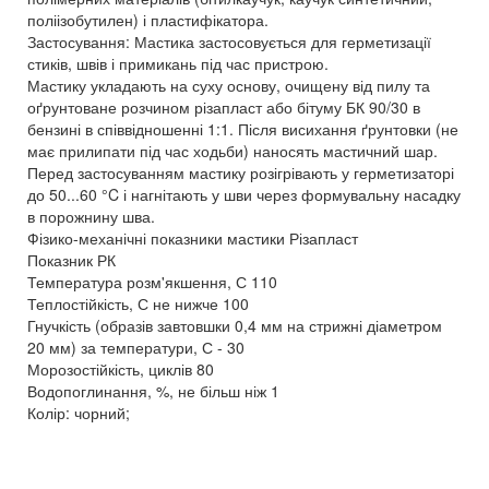
поліізобутилен) і пластифікатора.
Застосування: Мастика застосовується для герметизації
стиків, швів і примикань під час пристрою.
Мастику укладають на суху основу, очищену від пилу та
оґрунтоване розчином різапласт або бітуму БК 90/30 в
бензині в співвідношенні 1:1. Після висихання ґрунтовки (не
має прилипати під час ходьби) наносять мастичний шар.
Перед застосуванням мастику розігрівають у герметизаторі
до 50...60 °C і нагнітають у шви через формувальну насадку
в порожнину шва.
Фізико-механічні показники мастики Різапласт
Показник РК
Температура розм'якшення, С 110
Теплостійкість, С не нижче 100
Гнучкість (образів завтовшки 0,4 мм на стрижні діаметром
20 мм) за температури, С - 30
Морозостійкість, циклів 80
Водопоглинання, %, не більш ніж 1
Колір: чорний;