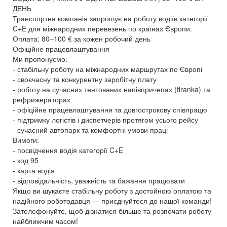
ДЕНЬ
Транспортна компанія запрошує на роботу водіїв категорії
C+E для міжнародних перевезень по країнах Європи.
Оплата: 80–100 € за кожен робочий день
Офіційне працевлаштування
Ми пропонуємо:
- стабільну роботу на міжнародних маршрутах по Європі
- своєчасну та конкурентну заробітну плату
- роботу на сучасних тентованих напівпричепах (firanka) та
рефрижераторах
- офіційне працевлаштування та довгострокову співпрацю
- підтримку логістів і диспетчерів протягом усього рейсу
- сучасний автопарк та комфортні умови праці
Вимоги:
- посвідчення водія категорії C+E
- код 95
- карта водія
- відповідальність, уважність та бажання працювати
Якщо ви шукаєте стабільну роботу з достойною оплатою та
надійного роботодавця — приєднуйтеся до нашої команди!
Зателефонуйте, щоб дізнатися більше та розпочати роботу
найближчим часом!