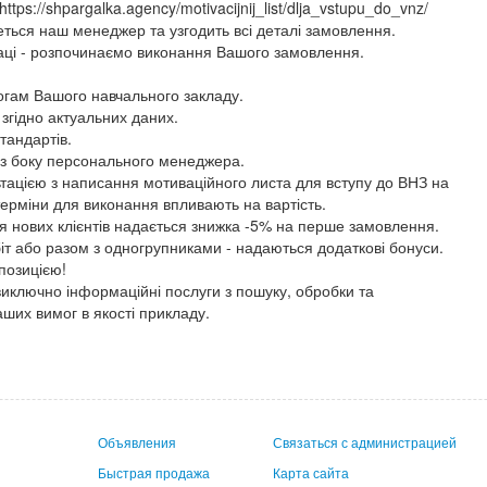
ttps://shpargalka.agency/motivacijnij_list/dlja_vstupu_do_vnz/
еться наш менеджер та узгодить всі деталі замовлення.
раці - розпочинаємо виконання Вашого замовлення.
огам Вашого навчального закладу.
, згідно актуальних даних.
тандартів.
ї з боку персонального менеджера.
тацією з написання мотиваційного листа для вступу до ВНЗ на
терміни для виконання впливають на вартість.
я нових клієнтів надається знижка -5% на перше замовлення.
біт або разом з одногрупниками - надаються додаткові бонуси.
позицією!
иключно інформаційні послуги з пошуку, обробки та
аших вимог в якості прикладу.
Объявления
Связаться с администрацией
Быстрая продажа
Карта сайта