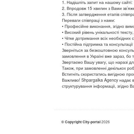
1. Надішліть запит на нашому сайті: h
2. Впродовж 15 хвилин з Вами зв’яж
3. Після затвердження етапів співп
Переваги співпраці з нами:
• Професійне виконання, згідно вим
• Високий рівень унікальності тексту
• Чітке дотримання всіх необхідних с
• Постійна підтримка та консультаці
Зверніться за безкоштовною консуль
замовлення в Україні вже зараз, бо 
Звертаємо Вашу увагу, що наразі дл
Також, при замовленні декількох ро
Встигніть скористатись вигідною про
Важливо! Shpargalka Agency надає в
структурування інформації, згідно В
© Copyright City-portal
2026