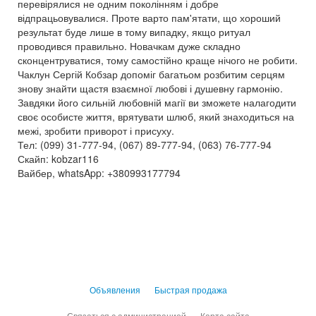
перевірялися не одним поколінням і добре
відпрацьовувалися. Проте варто пам'ятати, що хороший
результат буде лише в тому випадку, якщо ритуал
проводився правильно. Новачкам дуже складно
сконцентруватися, тому самостійно краще нічого не робити.
Чаклун Сергій Кобзар допоміг багатьом розбитим серцям
знову знайти щастя взаємної любові і душевну гармонію.
Завдяки його сильній любовній магії ви зможете налагодити
своє особисте життя, врятувати шлюб, який знаходиться на
межі, зробити приворот і присуху.
Тел: (099) 31-777-94, (067) 89-777-94, (063) 76-777-94
Скайп: kobzar116
Вайбер, whatsApp: +380993177794
Объявления
Быстрая продажа
Связаться с администрацией
Карта сайта