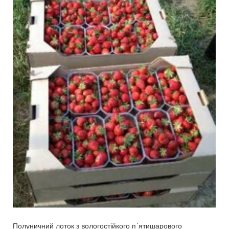
Полуничний лоток з вологостійкого п´ятишарового