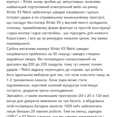
корпусі – Xmax знову зробив це, випустивши, можливо,
найменший портативний електронний вейп на ринку.
Xmax V3 Nano забезпечує швидке нагрівання і щільні,
потужні удари в по-справжньому кишеньковому пристрої,
що нагадує бестселер Xmax V3 у високій якості складання,
тонкому, привабливому форм-факторі та простій конструкції
«одна кнопка і одна настройка», що підходить для кожного.
Користувач. І все це за рекордно низькою ціною, яку важко
перевершити.
Срібна металева камера Xmax V3 Nano швидко
нагрівається приблизно за 30 секунд і швидко створює
задовільні хмари. Він попередньо налаштований на
діапазон від 200 до 220 градусів, тому тут немає тонких
ударів – Nano відразу переходить до справи, що робить
його ідеальним вибором для тих, хто хоче очистити чашу за
1-2 трихвилинні сеанси. Хоча пара може стати
підсмаженою, короткий скляний мундштук пом’якшує
гостроту, додаючи трохи охолодження.
Звичайно, з таким маленьким пристроєм (20 x 20 x 133 мм)
місця для джерела живлення не так багато, а вбудована
літій-полімерна батарея ємністю 1000 мАч забезпечить
лише близько 20 хвилин роботи. Тим не менш, зарядка
USB-C в V3 Nano означає, що він швидко заряджається і