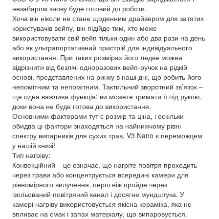
незабаром знову буде готовий до роботи.
Хоча він ніколи не стане щоденним драйвером для затятих
користувачів вейпу, він підійде тим, хто може
використовувати свій вейп тільки один або два рази на день
або як ультрапортативний пристрій для індивідуального
використання. При таких розмірах його ледве можна
відрізнити від безлічі одноразових вейп-ручок на рідкій
основі, представлених на ринку в наші дні, що робить його
непомітним та непомітним. Тактильний зворотний зв’язок –
ще одна важлива функція: ви можете тримати її під рукою,
доки вона не буде готова до використання.
Основними факторами тут є розмір та ціна, і оскільки
обидва ці фактори знаходяться на найнижчому рівні
спектру випарників для сухих трав, V3 Nano є переможцем
у нашій книзі!
Тип нагріву:
Конвекційний – це означає, що нагріте повітря проходить
через трави або концентрується всередині камери для
рівномірного вилучення, перш ніж пройде через
ізольований повітряний канал і досягне мундштука. У
камері нагріву використовується якісна кераміка, яка не
впливає на смак і запах матеріалу, що випаровується.