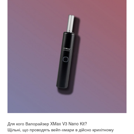
Для кого Вапорайзер XMax V3 Nano Kit?
Щільні, що проводять вейп-хмари в дійсно крихітному