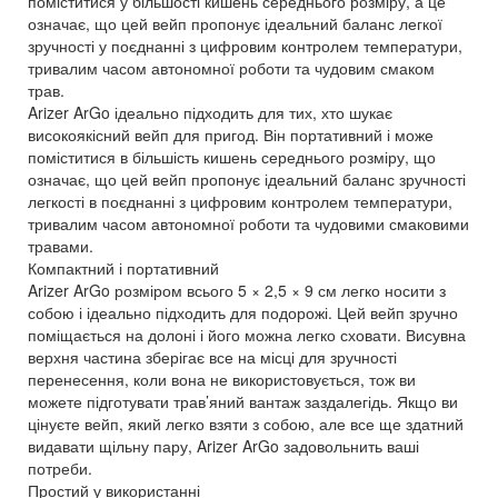
поміститися у більшості кишень середнього розміру, а це
означає, що цей вейп пропонує ідеальний баланс легкої
зручності у поєднанні з цифровим контролем температури,
тривалим часом автономної роботи та чудовим смаком
трав.
Arizer ArGo ідеально підходить для тих, хто шукає
високоякісний вейп для пригод. Він портативний і може
поміститися в більшість кишень середнього розміру, що
означає, що цей вейп пропонує ідеальний баланс зручності
легкості в поєднанні з цифровим контролем температури,
тривалим часом автономної роботи та чудовими смаковими
травами.
Компактний і портативний
Arizer ArGo розміром всього 5 × 2,5 × 9 см легко носити з
собою і ідеально підходить для подорожі. Цей вейп зручно
поміщається на долоні і його можна легко сховати. Висувна
верхня частина зберігає все на місці для зручності
перенесення, коли вона не використовується, тож ви
можете підготувати трав’яний вантаж заздалегідь. Якщо ви
цінуєте вейп, який легко взяти з собою, але все ще здатний
видавати щільну пару, Arizer ArGo задовольнить ваші
потреби.
Простий у використанні