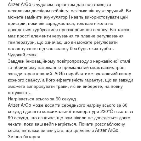
Arizer ArGo є чудовим варіантом для початківців з
невеликим досвідом вейпінгу, оскільки він дуже зручний. Ви
можете замінити акумулятор і навіть використовувати цей
пристрій, поки він заряджається, тож вам ніколи не
доведеться турбуватися про скорочення сеансу! Він також
має прості елементи керування та плавне регулювання
температури, що означає, що ви можете регулювати
налаштування під час сеансу без будь-яких турбот.
Чудовий смак
Завдяки інноваційному повітропроводу з нержавіючої сталі
та гібридному нагріванню преміальний смак ваших трав
завжди гарантований. ArGo вироблятиме вражаючий випар
кожного сеансу, а його ефективність гарантує, що ви завжди
зможете випаровувати трави, які ви виберете, на повну
потужність.
Нагрівається всього за 60 секунд
Arizer ArGo може досягти середнього нагріву всього за 60
секунд і досягти максимальної температури 220°C всього за
90 секунд, що означає, що вам ніколи не доведеться довго
чекати, поки ваш вейп нагріється. Почати розслаблюючу
сесію, як тільки ви відчуєте, що це легко з Arizer ArGo.
Змінна батарея