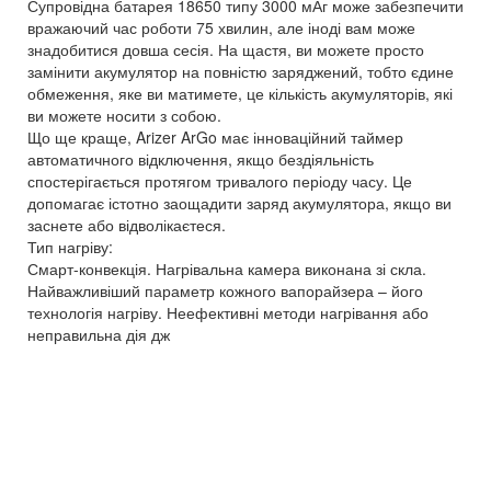
Супровідна батарея 18650 типу 3000 мАг може забезпечити
вражаючий час роботи 75 хвилин, але іноді вам може
знадобитися довша сесія. На щастя, ви можете просто
замінити акумулятор на повністю заряджений, тобто єдине
обмеження, яке ви матимете, це кількість акумуляторів, які
ви можете носити з собою.
Що ще краще, Arizer ArGo має інноваційний таймер
автоматичного відключення, якщо бездіяльність
спостерігається протягом тривалого періоду часу. Це
допомагає істотно заощадити заряд акумулятора, якщо ви
заснете або відволікаєтеся.
Тип нагріву:
Смарт-конвекція. Нагрівальна камера виконана зі скла.
Найважливіший параметр кожного вапорайзера – його
технологія нагріву. Неефективні методи нагрівання або
неправильна дія дж