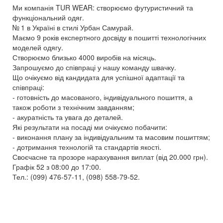
Ми компанія TUR WEAR: створюємо футуристичний та
функціональний одяг.
№ 1 в Україні в стилі Урбан Самурай.
Маємо 9 років експертного досвіду в пошитті технологічних
моделей одягу.
Створюємо близько 4000 виробів на місяць.
Запрошуємо до співпраці у нашу команду швачку.
Що очікуємо від кандидата для успішної адаптації та
співпраці:
- готовність до масованого, індивідуального пошиття, а
також роботи з технічним завданням;
- акуратність та увага до деталей.
Які результати на посаді ми очікуємо побачити:
- виконання плану за індивідуальним та масовим пошиттям;
- дотримання технологій та стандартів якості.
Своєчасне та прозоре нарахування виплат (від 20.000 грн).
Графік 52 з 08:00 до 17:00.
Тел.: (099) 476-57-11, (098) 558-79-52.