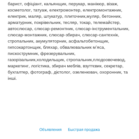
барист, офіціант, кальянщик, перукар, манікюр, візаж,
косметолог, татуаж, електромонтер, електромонтажник,
електрик, маляр, штукатур, плиточник,муляр, бетонник,
арматурник, покрівельник, тесляр, токар, телемайстер,
автослюсар, слюсар-ремонтник, слюсар-інструментальник,
слюсар-монтажник, слюсар-збирач, слюсар-сантехнік,
стропальник, акумуляторник, асфальтобетонщик,
гипсокартонщик, бляхар, обвалювальник м'яса,
пискострумник, фрезерувальник,
газорізальник,холодильщик, стропальник,плодоовочевод,
маркетинг, логістика, збирач меблів, взуттєвик, секретар,
бухгалтер, фотограф, дієтолог, озеленювач, охоронник, та
інші.
Объявления
Быстрая продажа