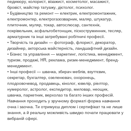
педикюру, колорист, візажист, косметолог, масажист,
бровіст, майстер татуажу, дієтолог, психолог.
• Будівництво та ремонт — електрик, електромонтажник,
електромонтер, електрогазозварник, маляр, штукатур,
плиточник, муляр, токар, автослюсар, сантехнік,
покрівельник, асфальтобетонщик, піскоструминник, тесляр,
арматурник та інші затребувані робітничі професії.
• Творчість та дизайн — фотограф, флорист, декоратор,
дизайнер, акторська майстерність, ландшафтний дизайн.
• Бізнес та управління — маркетинг, логістика, менеджмент,
туризм, продажі, HR, реклама, ризик-менеджмент, бренд-
менеджмент.
• Інші професії — швачка, збирач меблів, взуттєвик,
секретар, бухгалтер, озеленювач, охоронець,
плодоовочевод, продавець, кінолог, ювелір, ріелтор,
нумеролог, астролог, експедитор, миловар, неощик,
швачка, паркетник, верхолаз та багато інших професій.
Навчання проходить у зручному форматі форма навчання
очна і заочна. Ти отримуєш диплом і сертифікат та не лише
знання, а й реальну можливість швидко почати працювати у
вибраній сфері.