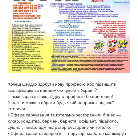
Хочеш швидко здобути нову професію або підвищити
кваліфікацію за найнижчою ціною в Україні?
Тільки зараз діє акція: друга професія безкоштовно!
У нас ти можеш обрати будь-який напрямок під свої
інтереси:
• Сфера харчування та готельно-ресторанний бізнес —
кухар, кондитер, бармен, бариста, офіціант, піцайоло,
сушист, пекар, адміністратор ресторану чи готелю.
• Сфера краси та здоров’я — перукар, майстер манікюру і