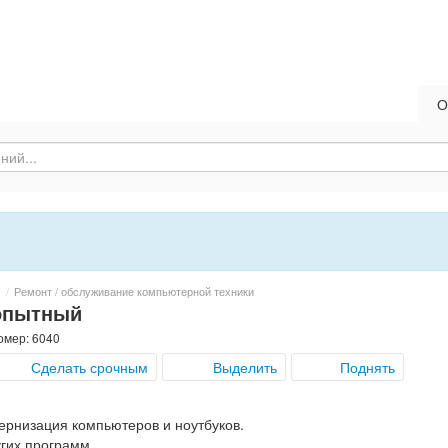
О
/
Ремонт / обслуживание компьютерной техники
опытный
омер: 6040
Сделать срочным
Выделить
Поднять
ернизация компьютеров и ноутбуков.
угих программ.