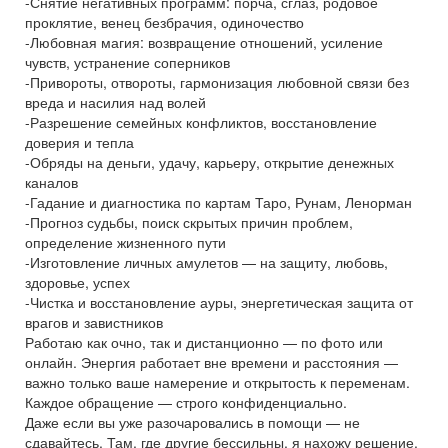
-Снятие негативных программ: порча, сглаз, родовое
проклятие, венец безбрачия, одиночество
-Любовная магия: возвращение отношений, усиление
чувств, устранение соперников
-Привороты, отвороты, гармонизация любовной связи без
вреда и насилия над волей
-Разрешение семейных конфликтов, восстановление
доверия и тепла
-Обряды на деньги, удачу, карьеру, открытие денежных
каналов
-Гадание и диагностика по картам Таро, Рунам, Ленорман
-Прогноз судьбы, поиск скрытых причин проблем,
определение жизненного пути
-Изготовление личных амулетов — на защиту, любовь,
здоровье, успех
-Чистка и восстановление ауры, энергетическая защита от
врагов и завистников
Работаю как очно, так и дистанционно — по фото или
онлайн. Энергия работает вне времени и расстояния —
важно только ваше намерение и открытость к переменам.
Каждое обращение — строго конфиденциально.
Даже если вы уже разочаровались в помощи — не
сдавайтесь. Там, где другие бессильны, я нахожу решение.