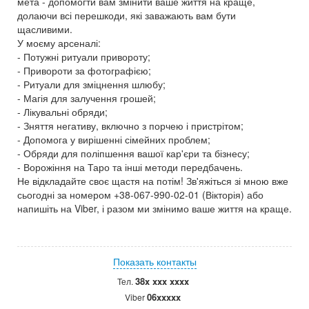
мета - допомогти вам змінити ваше життя на краще,
долаючи всі перешкоди, які заважають вам бути
щасливими.
У моєму арсеналі:
- Потужні ритуали привороту;
- Привороти за фотографією;
- Ритуали для зміцнення шлюбу;
- Магія для залучення грошей;
- Лікувальні обряди;
- Зняття негативу, включно з порчею і пристрітом;
- Допомога у вирішенні сімейних проблем;
- Обряди для поліпшення вашої кар'єри та бізнесу;
- Ворожіння на Таро та інші методи передбачень.
Не відкладайте своє щастя на потім! Зв'яжіться зі мною вже
сьогодні за номером +38-067-990-02-01 (Вікторія) або
напишіть на Viber, і разом ми змінимо ваше життя на краще.
Показать контакты
38x xxx xxxx
Тел.
06xxxxx
Viber