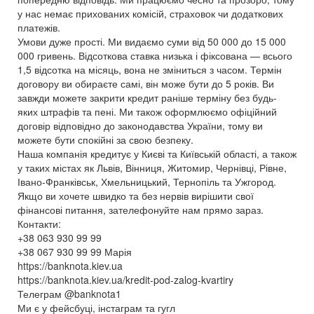
у нас немає прихованих комісій, страховок чи додаткових
платежів.
Умови дуже прості. Ми видаємо суми від 50 000 до 15 000
000 гривень. Відсоткова ставка низька і фіксована — всього
1,5 відсотка на місяць, вона не зміниться з часом. Термін
договору ви обираєте самі, він може бути до 5 років. Ви
завжди можете закрити кредит раніше терміну без будь-
яких штрафів та пені. Ми також оформлюємо офіційний
договір відповідно до законодавства України, тому ви
можете бути спокійні за свою безпеку.
Наша компанія кредитує у Києві та Київській області, а також
у таких містах як Львів, Вінниця, Житомир, Чернівці, Рівне,
Івано-Франківськ, Хмельницький, Тернопіль та Ужгород.
Якщо ви хочете швидко та без нервів вирішити свої
фінансові питання, зателефонуйте нам прямо зараз.
Контакти:
+38 063 930 99 99
+38 067 930 99 99 Марія
https://banknota.kiev.ua
https://banknota.kiev.ua/kredit-pod-zalog-kvartiry
Телеграм @banknota1
Ми є у фейсбуці, інстаграм та гугл