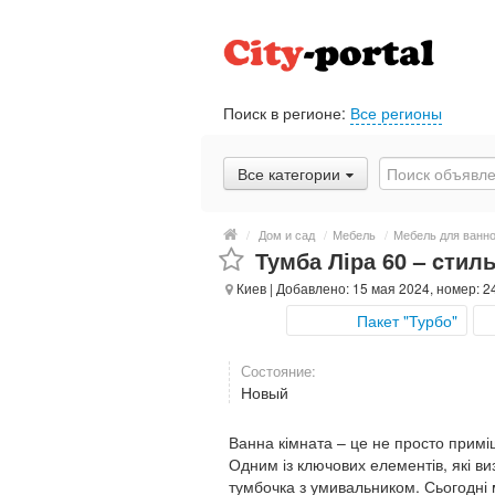
Поиск в регионе:
Все регионы
Все категории
/
Дом и сад
/
Мебель
/
Мебель для ванн
Тумба Ліра 60 – cтиль
Киев
| Добавлено: 15 мая 2024, номер: 2
Пакет "Турбо"
Состояние:
Новый
Ванна кімната – це не просто примі
Одним із ключових елементів, які в
тумбочка з умивальником. Сьогодні 