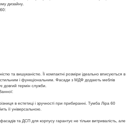
ому дизайну.
60:
істю та вишуканістю. Її компактні розміри ідеально вписуються в
 стильним і функціональним. Фасади з МДФ додають меблів
ує довгий термін служби.
Ванної:
ізниця в естетиці і зручності при прибиранні. Тумба Ліра 60
бить її універсальною.
фасадів та ДСП для корпусу гарантує не тільки витривалість, але