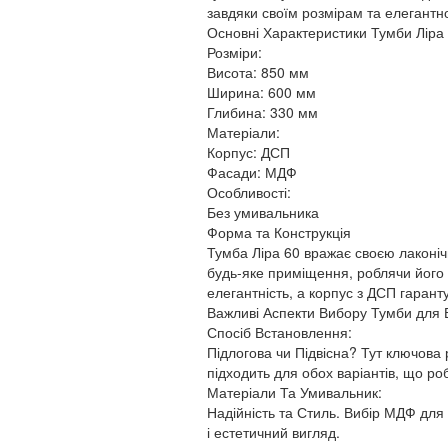
завдяки своїм розмірам та елегантн
Основні Характеристики Тумби Ліра 
Розміри:
Висота: 850 мм
Ширина: 600 мм
Глибина: 330 мм
Матеріали:
Корпус: ДСП
Фасади: МДФ
Особливості:
Без умивальника
Форма та Конструкція
Тумба Ліра 60 вражає своєю лаконічн
будь-яке приміщення, роблячи його
елегантність, а корпус з ДСП гарант
Важливі Аспекти Вибору Тумби для 
Спосіб Встановлення:
Підлогова чи Підвісна? Тут ключова р
підходить для обох варіантів, що ро
Матеріали Та Умивальник:
Надійність та Стиль. Вибір МДФ для 
і естетичний вигляд.