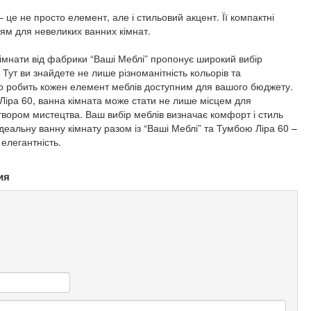
– це не просто елемент, але і стильовий акцент. Її компактні
ням для невеликих ванних кімнат.
кімнати від фабрики “Ваші Меблі” пропонує широкий вибір
 Тут ви знайдете не лише різноманітність кольорів та
 що робить кожен елемент меблів доступним для вашого бюджету.
Ліра 60, ванна кімната може стати не лише місцем для
витвором мистецтва. Ваш вибір меблів визначає комфорт і стиль
деальну ванну кімнату разом із “Ваші Меблі” та Тумбою Ліра 60 –
 елегантність.
ия