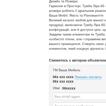
Дизайн та Розміри:
Гармонія в Просторі. Тумба Ліра 60 
розміри роблять її ідеальним рішен
Ваша Меблі: Якість та Різноманіття
Великий каталог меблів для ванної 
продукції, включаючи Тумбу Ліра 60.
конфігурацій, але й доступні ціни,
Завдяки таким елементам як Тумба 
особистої гігієни, але і справжнім 
вашого приміщення. Створіть свою і
елементом, який поєднує зручність і
Свяжитесь с автором объявлен
ТМ Ваша Мебель
06x xxx xxxx
Показать контакты
06x xxx xxxx
Viber
06xxxxx