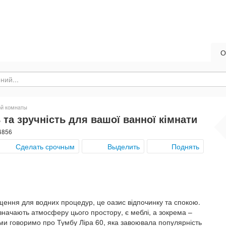
О
ой комнаты
 та зручність для вашої ванної кімнати
4856
Сделать срочным
Выделить
Поднять
щення для водних процедур, це оазис відпочинку та спокою.
изначають атмосферу цього простору, є меблі, а зокрема –
ми говоримо про Тумбу Ліра 60, яка завоювала популярність