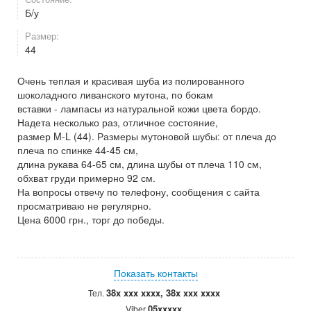
Б/у
Размер:
44
Очень теплая и красивая шуба из полированного
шоколадного ливанского мутона, по бокам
вставки - лампасы из натуральной кожи цвета бордо.
Надета несколько раз, отличное состояние,
размер M-L (44). Размеры мутоновой шубы: от плеча до
плеча по спинке 44-45 см,
длина рукава 64-65 см, длина шубы от плеча 110 см,
обхват груди примерно 92 см.
На вопросы отвечу по телефону, сообщения с сайта
просматриваю не регулярно.
Цена 6000 грн., торг до победы.
Показать контакты
38x xxx xxxx, 38x xxx xxxx
Тел.
05xxxxx
Viber