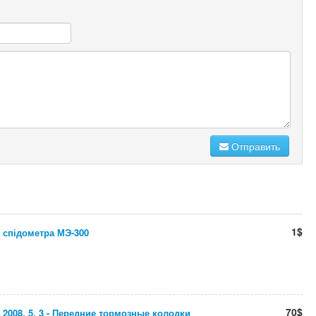
Отправить
1$
 спідометра МЭ-300
70$
2008. 5. 3 - Передние тормозные колодки