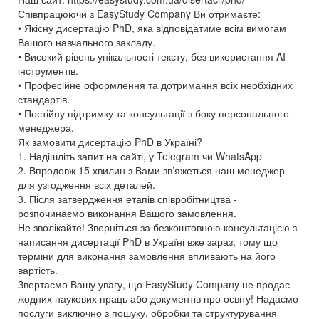
Співпрацюючи з EasyStudy Company Ви отримаєте:
• Якісну дисертацію PhD, яка відповідатиме всім вимогам
Вашого навчального закладу.
• Високий рівень унікальності тексту, без використання AI
інструментів.
• Професійне оформлення та дотримання всіх необхідних
стандартів.
• Постійну підтримку та консультації з боку персонального
менеджера.
Як замовити дисертацію PhD в Україні?
1. Надішліть запит на сайті, у Telegram чи WhatsApp
2. Впродовж 15 хвилин з Вами зв’яжеться наш менеджер
для узгодження всіх деталей.
3. Після затвердження етапів співробітництва -
розпочинаємо виконання Вашого замовлення.
Не зволікайте! Зверніться за безкоштовною консультацією з
написання дисертації PhD в Україні вже зараз, тому що
терміни для виконання замовлення впливають на його
вартість.
Звертаємо Вашу увагу, що EasyStudy Company не продає
жодних наукових праць або документів про освіту! Надаємо
послуги виключно з пошуку, обробки та структурування