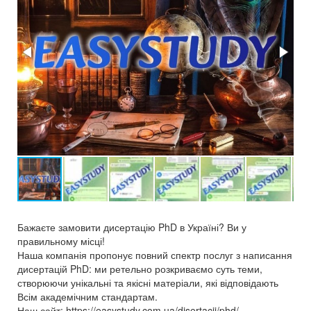
Бажаєте замовити дисертацію PhD в Україні? Ви у
правильному місці!
Наша компанія пропонує повний спектр послуг з написання
дисертацій PhD: ми ретельно розкриваємо суть теми,
створюючи унікальні та якісні матеріали, які відповідають
Всім академічним стандартам.
Наш сайт: https://easystudy.com.ua/disertacii/phd/