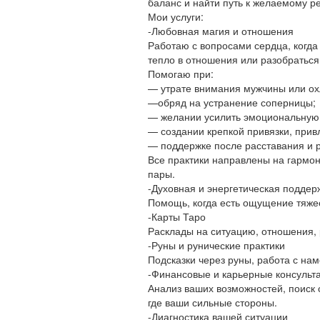
баланс и найти путь к желаемому ре
Мои услуги:
-Любовная магия и отношения
Работаю с вопросами сердца, когда 
тепло в отношения или разобраться
Помогаю при:
— утрате внимания мужчины или ох
—обряд на устранение соперницы;
— желании усилить эмоциональную 
— создании крепкой привязки, прив
— поддержке после расставания и 
Все практики направлены на гармон
пары.
-Духовная и энергетическая поддер
Помощь, когда есть ощущение тяжес
-Карты Таро
Расклады на ситуацию, отношения, 
-Руны и рунические практики
Подсказки через руны, работа с нам
-Финансовые и карьерные консульт
Анализ ваших возможностей, поиск 
где ваши сильные стороны.
-Диагностика вашей ситуации