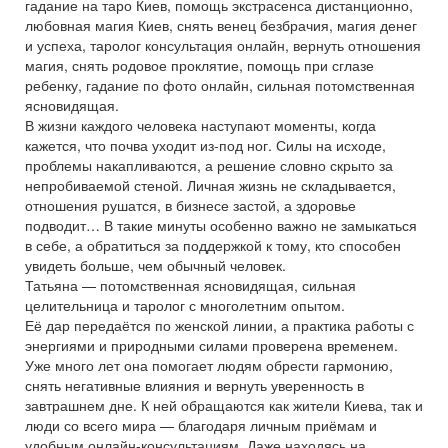
гадание на таро Киев, помощь экстрасенса дистанционно,
любовная магия Киев, снять венец безбрачия, магия денег
и успеха, таролог консультация онлайн, вернуть отношения
магия, снять родовое проклятие, помощь при сглазе
ребенку, гадание по фото онлайн, сильная потомственная
ясновидящая.
В жизни каждого человека наступают моменты, когда
кажется, что почва уходит из-под ног. Силы на исходе,
проблемы накапливаются, а решение словно скрыто за
непробиваемой стеной. Личная жизнь не складывается,
отношения рушатся, в бизнесе застой, а здоровье
подводит… В такие минуты особенно важно не замыкаться
в себе, а обратиться за поддержкой к тому, кто способен
увидеть больше, чем обычный человек.
Татьяна — потомственная ясновидящая, сильная
целительница и таролог с многолетним опытом.
Её дар передаётся по женской линии, а практика работы с
энергиями и природными силами проверена временем.
Уже много лет она помогает людям обрести гармонию,
снять негативные влияния и вернуть уверенность в
завтрашнем дне. К ней обращаются как жители Киева, так и
люди со всего мира — благодаря личным приёмам и
удобным онлайн-консультациям. Даже находясь на