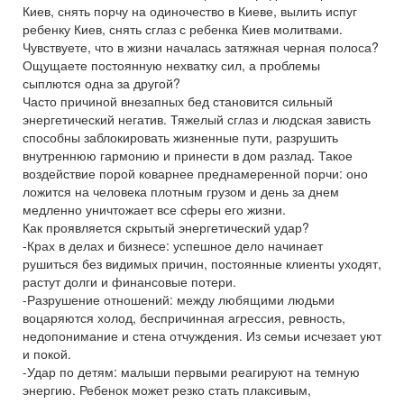
Киев, снять порчу на одиночество в Киеве, вылить испуг
ребенку Киев, снять сглаз с ребенка Киев молитвами.
Чувствуете, что в жизни началась затяжная черная полоса?
Ощущаете постоянную нехватку сил, а проблемы
сыплются одна за другой?
Часто причиной внезапных бед становится сильный
энергетический негатив. Тяжелый сглаз и людская зависть
способны заблокировать жизненные пути, разрушить
внутреннюю гармонию и принести в дом разлад. Такое
воздействие порой коварнее преднамеренной порчи: оно
ложится на человека плотным грузом и день за днем
медленно уничтожает все сферы его жизни.
Как проявляется скрытый энергетический удар?
-Крах в делах и бизнесе: успешное дело начинает
рушиться без видимых причин, постоянные клиенты уходят,
растут долги и финансовые потери.
-Разрушение отношений: между любящими людьми
воцаряются холод, беспричинная агрессия, ревность,
недопонимание и стена отчуждения. Из семьи исчезает уют
и покой.
-Удар по детям: малыши первыми реагируют на темную
энергию. Ребенок может резко стать плаксивым,