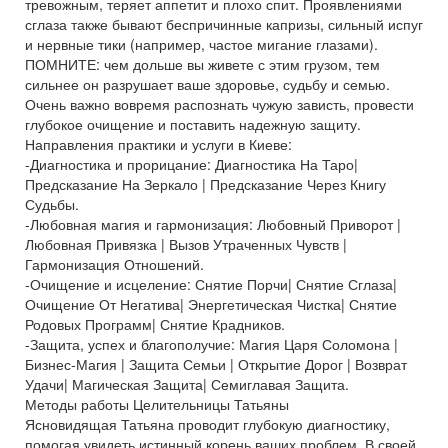
тревожным, теряет аппетит и плохо спит. Проявлениями
сглаза также бывают беспричинные капризы, сильный испуг
и нервные тики (например, частое мигание глазами).
ПОМНИТЕ: чем дольше вы живете с этим грузом, тем
сильнее он разрушает ваше здоровье, судьбу и семью.
Очень важно вовремя распознать чужую зависть, провести
глубокое очищение и поставить надежную защиту.
Направления практики и услуги в Киеве:
-Диагностика и прорицание: Диагностика На Таро|
Предсказание На Зеркало | Предсказание Через Книгу
Судьбы.
-Любовная магия и гармонизация: Любовный Приворот |
Любовная Привязка | Вызов Утраченных Чувств |
Гармонизация Отношений.
-Очищение и исцеление: Снятие Порчи| Снятие Сглаза|
Очищение От Негатива| Энергетическая Чистка| Снятие
Родовых Программ| Снятие Крадников.
-Защита, успех и благополучие: Магия Царя Соломона |
Бизнес-Магия | Защита Семьи | Открытие Дорог | Возврат
Удачи| Магическая Защита| Семиглавая Защита.
Методы работы Целительницы Татьяны
Ясновидящая Татьяна проводит глубокую диагностику,
помогая увидеть истинный корень ваших проблем. В своей