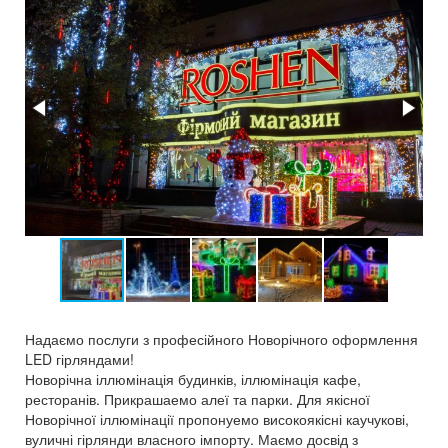
Надаємо послуги з професійного Новорічного оформлення
LED гірляндами!
Новорічна іллюмінація будинків, іллюмінація кафе,
ресторанів. Прикрашаемо алеї та парки. Для якісної
Новорічної іллюмінації пропонуемо високоякісні каучукові,
вуличні гірлянди власного імпорту. Маємо досвід з