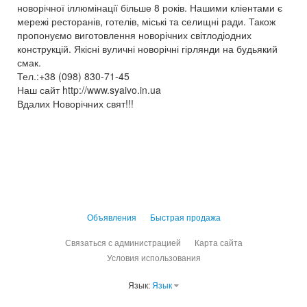
новорічної іллюмінації більше 8 років. Нашими кліентами є
мережі ресторанів, готелів, міські та селищні ради. Також
пропонуємо виготовлення новорічних світлодіодних
конструкцій. Якісні вуличні новорічні гірлянди на будьякий
смак.
Тел.:+38 (098) 830-71-45
Наш сайт http://www.syaivo.in.ua
Вдалих Новорічних свят!!!
Объявления
Быстрая продажа
Связаться с администрацией
Карта сайта
Условия использования
Язык:
Язык