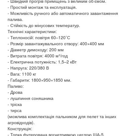
- Швидкий прогрів приміщень з великим об’ємом.
- Простий монтаж та експлуатація.
- Можливість ручного або автоматичного завантаження
палива.
- Стійкість до мінусових температур.
Технічні характеристики:
- Теплоносій: повітря 60–120˚С
- Розмір завантажувального отвору: 400×400 мм
- Діаметр димоходу: 200 мм
- Витрата повітря: 4000 м³/год
- Електрична потужність: 1,5–2 кВт
- Напруга: 220/380 В
- Вага: 1100 кг
- Габарити: 1800×950×1850 мм.
Паливо:
- Дрова
- лушпиння соняшника
- тріска
- тирса
(можлива комплектація пальником для пелет та інших
агровідходів).
Конструкція:
- Топка футерована вогнетривкою цеглою ША‑5.