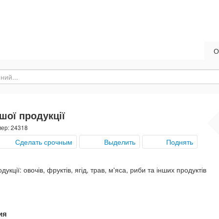
О
шої продукції
мер: 24318
Сделать срочным
Выделить
Поднять
кції: овочів, фруктів, ягід, трав, м'яса, риби та інших продуктів
ия