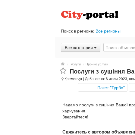
Поиск в регионе:
Все регионы
Все категории
/
Услуги
/
Прочие услуги
Послуги з сушіння Ва
Кременчуг
| Добавлено: 6 июля 2023, но
Пакет "Турбо"
Надамо послуги з сушіння Вашої проду
харчування.
Звертайтеся!
Свяжитесь с автором объявлен