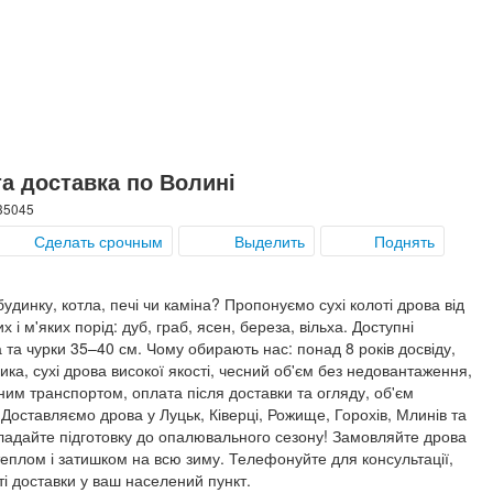
а доставка по Волині
 35045
Сделать срочным
Выделить
Поднять
удинку, котла, печі чи каміна? Пропонуємо сухі колоті дрова від
 і м'яких порід: дуб, граб, ясен, береза, вільха. Доступні
 та чурки 35–40 см. Чому обирають нас: понад 8 років досвіду,
ка, сухі дрова високої якості, чесний об'єм без недовантаження,
ним транспортом, оплата після доставки та огляду, об'єм
оставляємо дрова у Луцьк, Ківерці, Рожище, Горохів, Млинів та
ладайте підготовку до опалювального сезону! Замовляйте дрова
 теплом і затишком на всю зиму. Телефонуйте для консультації,
ті доставки у ваш населений пункт.