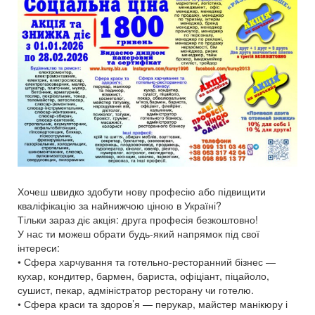
Хочеш швидко здобути нову професію або підвищити
кваліфікацію за найнижчою ціною в Україні?
Тільки зараз діє акція: друга професія безкоштовно!
У нас ти можеш обрати будь-який напрямок під свої
інтереси:
• Сфера харчування та готельно-ресторанний бізнес —
кухар, кондитер, бармен, бариста, офіціант, піцайоло,
сушист, пекар, адміністратор ресторану чи готелю.
• Сфера краси та здоров’я — перукар, майстер манікюру і