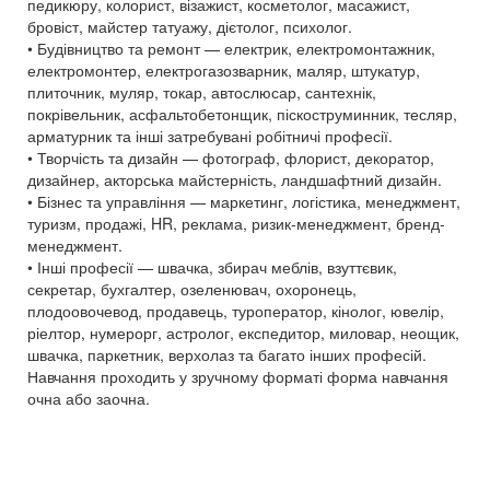
педикюру, колорист, візажист, косметолог, масажист,
бровіст, майстер татуажу, дієтолог, психолог.
• Будівництво та ремонт — електрик, електромонтажник,
електромонтер, електрогазозварник, маляр, штукатур,
плиточник, муляр, токар, автослюсар, сантехнік,
покрівельник, асфальтобетонщик, піскоструминник, тесляр,
арматурник та інші затребувані робітничі професії.
• Творчість та дизайн — фотограф, флорист, декоратор,
дизайнер, акторська майстерність, ландшафтний дизайн.
• Бізнес та управління — маркетинг, логістика, менеджмент,
туризм, продажі, HR, реклама, ризик-менеджмент, бренд-
менеджмент.
• Інші професії — швачка, збирач меблів, взуттєвик,
секретар, бухгалтер, озеленювач, охоронець,
плодоовочевод, продавець, туроператор, кінолог, ювелір,
ріелтор, нумерорг, астролог, експедитор, миловар, неощик,
швачка, паркетник, верхолаз та багато інших професій.
Навчання проходить у зручному форматі форма навчання
очна або заочна.