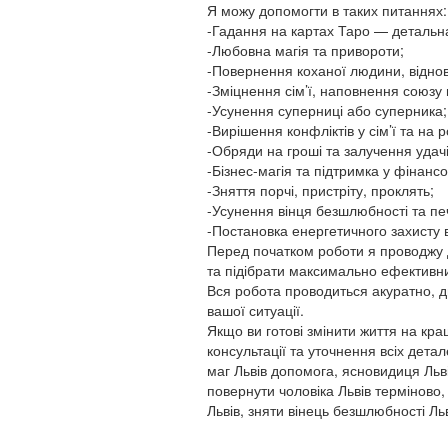
Я можу допомогти в таких питаннях:
-Гадання на картах Таро — детальна 
-Любовна магія та привороти;
-Повернення коханої людини, віднов
-Зміцнення сім’ї, наповнення союзу
-Усунення суперниці або суперника;
-Вирішення конфліктів у сім’ї та на р
-Обряди на гроші та залучення удачі
-Бізнес-магія та підтримка у фінанс
-Зняття порчі, пристріту, проклять;
-Усунення вінця безшлюбності та печ
-Постановка енергетичного захисту в
Перед початком роботи я проводжу 
та підібрати максимально ефективни
Вся робота проводиться акуратно, д
вашої ситуації.
Якщо ви готові змінити життя на кр
консультації та уточнення всіх дета
маг Львів допомога, ясновидиця Льв
повернути чоловіка Львів терміново,
Львів, зняти вінець безшлюбності Льв