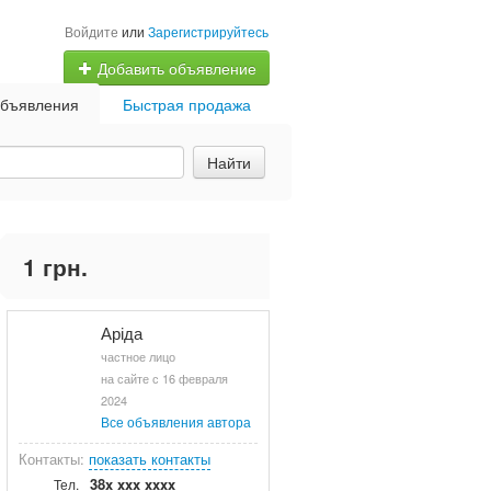
Войдите
или
Зарегистрируйтесь
Добавить объявление
бъявления
Быстрая продажа
Найти
1 грн.
Аріда
частное лицо
на сайте с 16 февраля
2024
Все объявления автора
Контакты:
показать контакты
38x xxx xxxx
Тел.