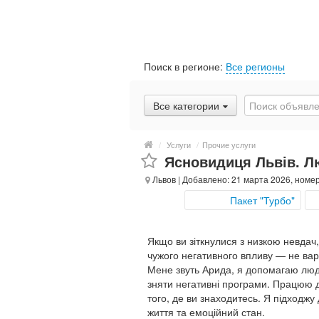
Поиск в регионе:
Все регионы
Все категории
/
Услуги
/
Прочие услуги
Ясновидиця Львів. Лю
Львов
| Добавлено: 21 марта 2026, номе
Пакет "Турбо"
Якщо ви зіткнулися з низкою невдач
чужого негативного впливу — не вар
Мене звуть Арида, я допомагаю людя
зняти негативні програми. Працюю 
того, де ви знаходитесь. Я підходжу
життя та емоційний стан.