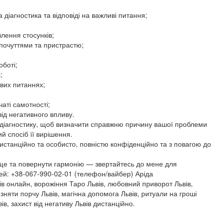
діагностика та відповіді на важливі питання;
лення стосунків;
 почуттями та пристрастю;
оботі;
;
ових питаннях;
аті самотності;
ід негативного впливу.
діагностику, щоб визначити справжню причину вашої проблеми
й спосіб її вирішення.
истанційно та особисто, повністю конфіденційно та з повагою до
аще та повернути гармонію — звертайтесь до мене для
лей: +38-067-990-02-01 (телефон/вайбер) Аріда
ів онлайн, ворожіння Таро Львів, любовний приворот Львів,
 зняти порчу Львів, магічна допомога Львів, ритуали на гроші
ів, захист від негативу Львів дистанційно.