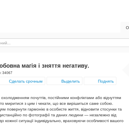
О
бовна магія і зняття негативу.
р: 34067
Сделать срочным
Выделить
Поднять
, охолодженням почуттів, постійними конфліктами або відчуттям
то миритися з цим і чекати, що все вирішиться саме собою.
м повернути гармонію в особисте життя, відновити стосунки та
дистанційно по фотографії та даних людини — незалежно від
 до кожної ситуації індивідуально, враховуючи особливості вашого