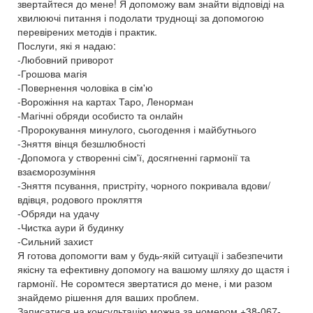
звертайтеся до мене! Я допоможу вам знайти відповіді на
хвилюючі питання і подолати труднощі за допомогою
перевірених методів і практик.
Послуги, які я надаю:
-Любовний приворот
-Грошова магія
-Повернення чоловіка в сім'ю
-Ворожіння на картах Таро, Ленорман
-Магічні обряди особисто та онлайн
-Пророкування минулого, сьогодення і майбутнього
-Зняття вінця безшлюбності
-Допомога у створенні сім'ї, досягненні гармонії та
взаєморозуміння
-Зняття псування, пристріту, чорного покривала вдови/
вдівця, родового прокляття
-Обряди на удачу
-Чистка аури й будинку
-Сильний захист
Я готова допомогти вам у будь-якій ситуації і забезпечити
якісну та ефективну допомогу на вашому шляху до щастя і
гармонії. Не соромтеся звертатися до мене, і ми разом
знайдемо рішення для ваших проблем.
Записатися на консультацію можна за номером +38-067-