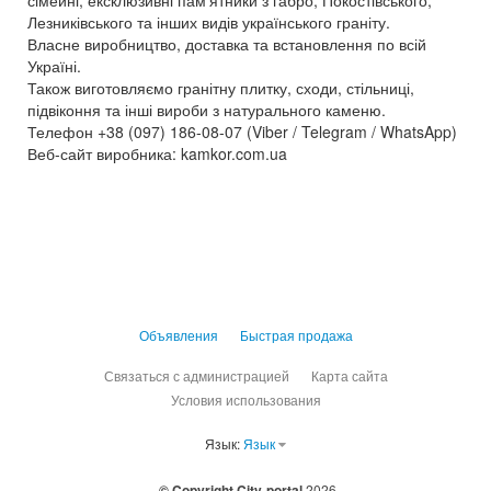
сімейні, ексклюзивні пам’ятники з габро, Покостівського,
Лезниківського та інших видів українського граніту.
Власне виробництво, доставка та встановлення по всій
Україні.
Також виготовляємо гранітну плитку, сходи, стільниці,
підвіконня та інші вироби з натурального каменю.
Телефон +38 (097) 186-08-07 (Viber / Telegram / WhatsApp)
Веб-сайт виробника: kamkor.com.ua
Объявления
Быстрая продажа
Связаться с администрацией
Карта сайта
Условия использования
Язык:
Язык
© Copyright City-portal
2026