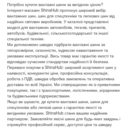
Потрібно купити вантажні шини за вигідною ціною?
Інтернет-магазин ShinaHub пропонує широкий вибір
вантажних шин, шин для спецтехніки та легкових шин від
надійних світових виробників. У каталозі представлені
моделі для вантажних автомобілів, тягачів, причепів,
автобусів, будівельної, сільськогосподарської та іншої
спеціальної техніки.
Ми допоможемо швидко підібрати вантажні шини за
типорозміром, сезонністю, індексом навантаження та
умовами експлуатації. Весь товар має гарантію якості та
відповідає сучасним стандартам надійності й безпеки.
Переваги покупки в ShinaHub: широкий асортимент шин у
наявності, конкурентні ціни, професійна консультація,
робота з ПДВ, швидка обробка замовлень та оперативна
доставка по всій Україні. Ми співпрацюємо як із приватними
покупцями, так і з транспортними, логістичними, аграрними
та будівельними підприємствами.
Якщо ви шукаєте, де купити вантажні шини, шини для
спецтехніки або легкові шини з гарантією якості та
вигідними умовами, ShinaHub стане вашим надійним
партнером. Замовляйте якісні шини для будь-яких завдань і
отримуйте професійний сервіс, доступні ціни та швидку