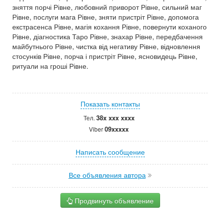
зняття порчі Рівне, любовний приворот Рівне, сильний маг
Рівне, послуги мага Рівне, зняти пристріт Рівне, допомога
екстрасенса Рівне, магія кохання Рівне, повернути коханого
Рівне, діагностика Таро Рівне, знахар Рівне, передбачення
майбутнього Рівне, чистка від негативу Рівне, відновлення
стосунків Рівне, порча і пристріт Рівне, ясновидець Рівне,
ритуали на гроші Рівне.
Показать контакты
38x xxx xxxx
Тел.
09xxxxx
Viber
Написать сообщение
Все объявления автора
Продвинуть объявление