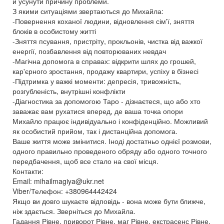
й усунути причину проблеми.
З якими ситуаціями звертаються до Михайла:
-Повернення коханої людини, відновлення сім'ї, зняття
блоків в особистому житті
-Зняття псування, пристріту, прокльонів, чистка від важкої
енергії, позбавлення від повторюваних невдач
-Магічна допомога в справах: відкрити шлях до грошей,
кар'єрного зростання, продажу квартири, успіху в бізнесі
-Підтримка у важкі моменти: депресія, тривожність,
розгубленість, внутрішні конфлікти
-Діагностика за допомогою Таро - дізнаєтеся, що або хто
заважає вам рухатися вперед, де ваша точка опори
Михайло працює індивідуально і конфіденційно. Можливий
як особистий прийом, так і дистанційна допомога.
Ваше життя може змінитися. Іноді достатньо однієї розмови,
одного правильно проведеного обряду або одного точного
передбачення, щоб все стало на свої місця.
Контакти:
Email: mihailmagiya@ukr.net
Viber/Телефон: +380964442424
Якщо ви довго шукаєте відповідь - вона може бути ближче,
ніж здається. Зверніться до Михайла.
Гадання Рівне, приворот Рівне, маг Рівне, екстрасенс Рівне,