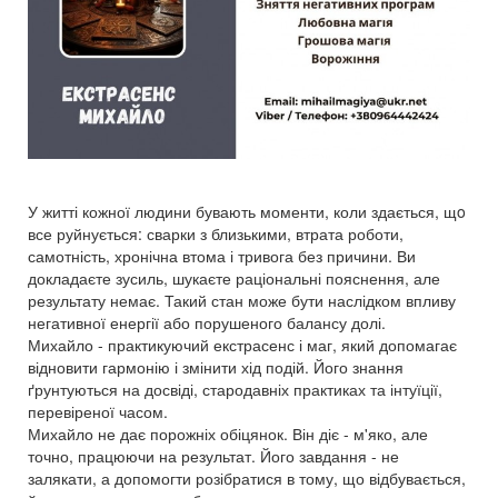
У житті кожної людини бувають моменти, коли здається, щo
все руйнується: сварки з близькими, втрата роботи,
самотність, хронічна втома і тривога без причини. Ви
докладаєте зусиль, шукаєте раціональні пояснення, але
результату немає. Такий стан може бути наслідком впливу
негативної енергії або порушеного балансу долі.
Михайло - практикуючий екстрасенс і маг, який допомагає
відновити гармонію і змінити хід подій. Його знання
ґрунтуються на досвіді, стародавніх практиках та інтуїції,
перевіреної часом.
Михайло не дає порожніх обіцянок. Він діє - м'яко, але
точно, працюючи на результат. Його завдання - не
залякати, а допомогти розібратися в тому, що відбувається,