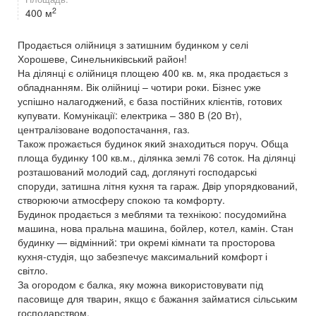
2
400 м
Продається олійниця з затишним будинком у селі
Хорошеве, Синельниківський район!
На ділянці є олійниця площею 400 кв. м, яка продається з
обладнанням. Вік олійниці – чотири роки. Бізнес уже
успішно налагоджений, є база постійних клієнтів, готових
купувати. Комунікації: електрика – 380 В (20 Вт),
централізоване водопостачання, газ.
Також прожається будинок який знаходиться поруч. Обща
площа будинку 100 кв.м., ділянка землі 76 соток. На ділянці
розташований молодий сад, доглянуті господарські
споруди, затишна літня кухня та гараж. Двір упорядкований,
створюючи атмосферу спокою та комфорту.
Будинок продається з меблями та технікою: посудомийна
машина, нова пральна машина, бойлер, котел, камін. Стан
будинку — відмінний: три окремі кімнати та просторова
кухня-студія, що забезпечує максимальний комфорт і
світло.
За огородом є балка, яку можна використовувати під
пасовище для тварин, якщо є бажання займатися сільським
господарством.