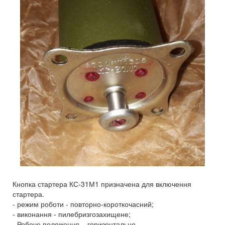
Кнопка стартера КС-31М1 призначена для включення
стартера.
- режим роботи - повторно-короткочасний;
- виконання - пилебризгозахищене;
- Робоче положення – горизонтальне.