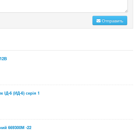
Отправить
 12В
 ІД-6 (ИД-6) серія 1
ний 669300М -22