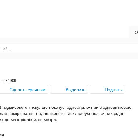
О
ер: 31909
Сделать срочным
Выделить
Поднять
) надвисокого тиску, що показує, однострілочний з одновитковою
ля вимірювання надлишкового тиску вибухобезпечних рідин,
их до матеріалів манометра.
ия