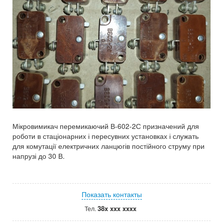
Мікровимикач перемикаючий В-602-2С призначений для
роботи в стаціонарних і пересувних установках і служать
для комутації електричних ланцюгів постійного струму при
напрузі до 30 В.
Показать контакты
38x xxx xxxx
Тел.