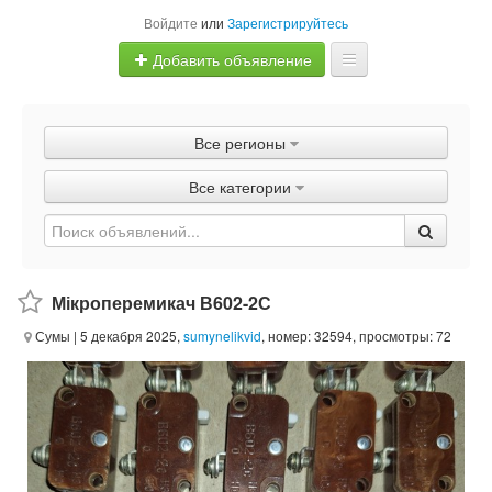
Войдите
или
Зарегистрируйтесь
Добавить объявление
Главная
Все регионы
Объявления
Все категории
Быстрая продажа
Мікроперемикач В602-2С
Сумы
| 5 декабря 2025,
sumynelikvid
, номер: 32594, просмотры: 72