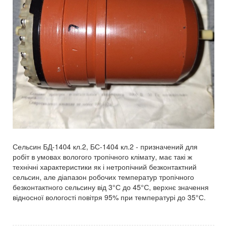
Сельсин БД-1404 кл.2, БС-1404 кл.2 - призначений для
робіт в умовах вологого тропічного клімату, має такі ж
технічні характеристики як і нетропічний безконтактний
сельсин, але діапазон робочих температур тропічного
безконтактного сельсину від 3°С до 45°С, верхнє значення
відносної вологості повітря 95% при температурі до 35°С.